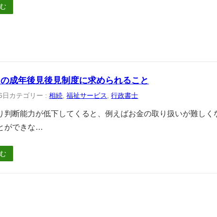
む
らの成年後見後見制度に求められること
6日
カテゴリー :
相続
, 
福祉サービス
, 
行政書士
り判断能力が低下してくると、例えばお金の取り扱いが難しく
とができな…
む