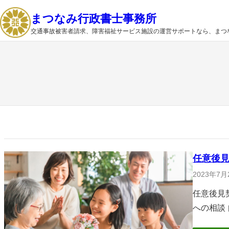
内
まつなみ行政書士事務所
容
交通事故被害者請求、障害福祉サービス施設の運営サポートなら、まつ
を
ス
キ
ッ
プ
任意後
2023年7月
任意後見
への相談