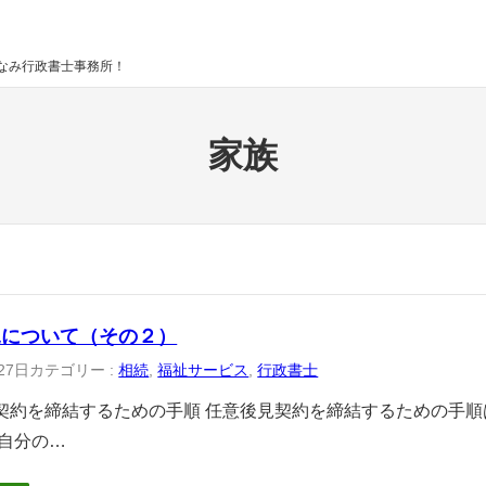
なみ行政書士事務所！
家族
見について（その２）
27日
カテゴリー :
相続
, 
福祉サービス
, 
行政書士
契約を締結するための手順 任意後見契約を締結するための手順
 自分の…