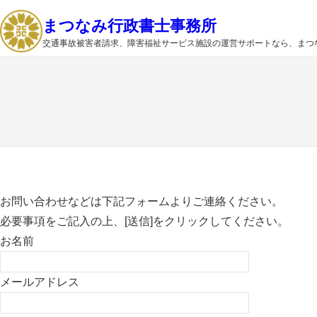
内
まつなみ行政書士事務所
容
交通事故被害者請求、障害福祉サービス施設の運営サポートなら、まつ
を
ス
キ
ッ
プ
お問い合わせなどは下記フォームよりご連絡ください。
必要事項をご記入の上、[送信]をクリックしてください。
お名前
メールアドレス