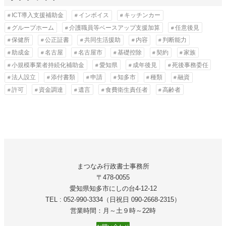
ICT導入支援補助金
インボイス
キッチンカー
グループホーム
介護職員等ベースアップ支援加算
任意後見
保健所
公正証書
共同生活援助
内容
判断能力
助成金
名古屋
名古屋市
基礎控除
契約
家族
小規模事業者持続化補助金
愛知県
成年後見
死後事務委任
法人設立
添付書類
申請
知多市
種類
融資
許可
資金調達
遺言
食費衛生責任者
高齢者
まつなみ行政書士事務所
〒478-0055
愛知県知多市にしの台4-12-12
TEL : 052-990-3334（日祝日 090-2668‐2315）
営業時間：月～土９時～22時