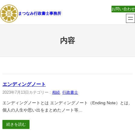
内
お問い合わせ
容
まつなみ行政書士事務所
を
ス
キ
内容
ッ
プ
エンディングノート
2023年7月13日
カテゴリー :
相続
, 
行政書士
エンディングノートとは エンディングノート（Ending Note）とは、
個人の人生や思い出をまとめたノート等…
続きを読む