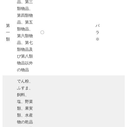
品、第三
類物品、
第四類物
品、第五
第
バ
類物品、
一
〇
ラ
第六類物
類
※
品、第七
類物品及
び第八類
物品以外
の物品
でん粉、
ふすま、
飼料、
塩、野菜
類、果実
類、水産
物の乾品