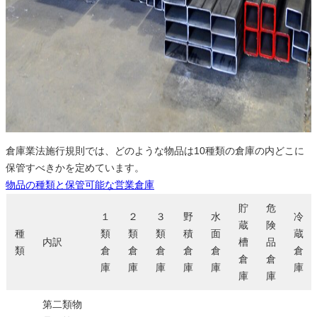
倉庫業法施行規則では、どのような物品は10種類の倉庫の内どこに
保管すべきかを定めています。
物品の種類と保管可能な営業倉庫
貯
危
１
２
３
野
水
冷
蔵
険
種
類
類
類
積
面
蔵
内訳
槽
品
類
倉
倉
倉
倉
倉
倉
倉
倉
庫
庫
庫
庫
庫
庫
庫
庫
第二類物