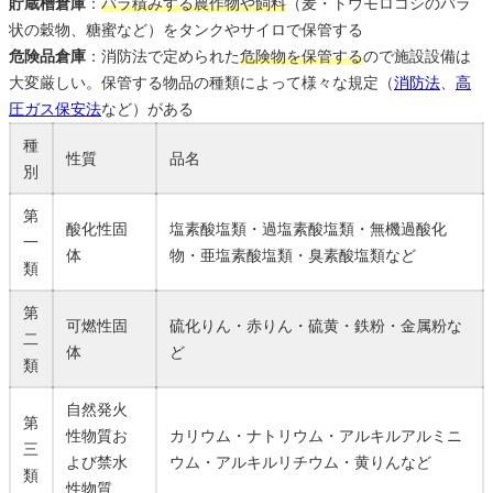
貯蔵槽倉庫
：
バラ積みする農作物や飼料
（麦・トウモロコシのバラ
状の穀物、糖蜜など）をタンクやサイロで保管する
危険品倉庫
：消防法で定められた
危険物を保管する
ので施設設備は
大変厳しい。保管する物品の種類によって様々な規定（
消防法
、
高
圧ガス保安法
など）がある
種
性質
品名
別
第
酸化性固
塩素酸塩類・過塩素酸塩類・無機過酸化
一
体
物・亜塩素酸塩類・臭素酸塩類など
類
第
可燃性固
硫化りん・赤りん・硫黄・鉄粉・金属粉な
二
体
ど
類
自然発火
第
性物質お
カリウム・ナトリウム・アルキルアルミニ
三
よび禁水
ウム・アルキルリチウム・黄りんなど
類
性物質