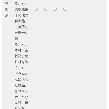
第
る。）、
四
大型機械
〇
〇
〇
〇
類
その他の
容大品
（被覆し
た場合に
限
る。）、
木材（合
板及び化
粧材を除
く。）、
ドラムか
んに入れ
た物品、
空コンテ
ナ・空び
ん類、煉
瓦・瓦