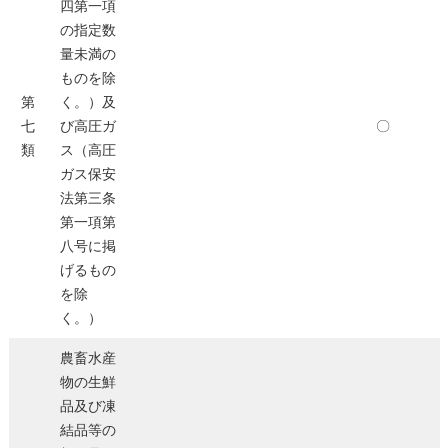
四第一項
の指定数
量未満の
ものを除
第
く。）及
七
び高圧ガ
〇
類
ス（高圧
ガス保安
法第三条
第一項第
八号に掲
げるもの
を除
く。）
農畜水産
物の生鮮
品及び凍
結品等の