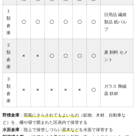
１
日用品 繊維
類
〇
〇
〇
〇
〇
〇
製品 紙パル
倉
プ
庫
２
類
麦 飼料 セメ
×
×
〇
〇
〇
〇
倉
ント
庫
３
類
ガラス 陶磁
×
×
×
×
×
〇
倉
器 鉄材
庫
野積倉庫
：
雨風にさらされてもよいもの
（鉱物、木材、自動車な
ど）を、柵や塀で囲まれた区画内で保管する
水面倉庫
：陸上で保管しづらい
原木など
を水面で保管する