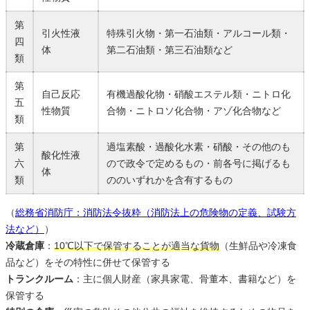
第
引火性液
特殊引火物・第一石油類・アルコール類・
四
体
第二石油類・第三石油類など
類
第
自己反応
有機過酸化物・硝酸エステル類・ニトロ化
五
性物質
合物・ニトロソ化合物・アゾ化合物など
類
第
過塩素酸・過酸化水素・硝酸・その他のも
酸化性液
六
ので政令で定めるもの・前各号に掲げるも
体
類
ののいずれかを含有するもの
（
総務省消防庁：消防法令抜粋（消防法上の危険物の定義、試験方
法など）
）
冷蔵倉庫
：
10℃以下で保管することが適当な貨物
（生鮮品や冷凍食
品など）をその特性に併せて保管する
トランクルーム
：主に個人財産（家具家電、骨董本、書籍など）を
保管する