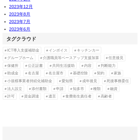
2023年12月
2023年8月
2023年7月
2023年6月
タグクラウド
ICT導入支援補助金
インボイス
キッチンカー
グループホーム
介護職員等ベースアップ支援加算
任意後見
保健所
公正証書
共同生活援助
内容
判断能力
助成金
名古屋
名古屋市
基礎控除
契約
家族
小規模事業者持続化補助金
愛知県
成年後見
死後事務委任
法人設立
添付書類
申請
知多市
種類
融資
許可
資金調達
遺言
食費衛生責任者
高齢者