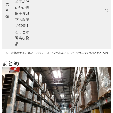
加工品そ
第
の他の摂
八
〇
氏十度以
類
下の温度
で保管す
ることが
適当な物
品
※『貯蔵槽倉庫』列の「バラ」とは、袋や容器に入っていないバラ積みされたもの
まとめ