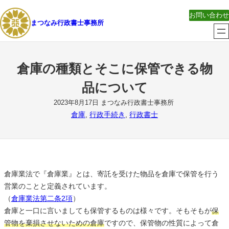
内
お問い合わせ
容
まつなみ行政書士事務所
を
ス
キ
倉庫の種類とそこに保管できる物
ッ
プ
品について
2023年8月17日
まつなみ行政書士事務所
倉庫
, 
行政手続き
, 
行政書士
倉庫業法で『倉庫業』とは、寄託を受けた物品を倉庫で保管を行う
営業のことと定義されています。
（
倉庫業法第二条2項
）
倉庫と一口に言いましても保管するものは様々です。そもそもが
保
管物を棄損させないための倉庫
ですので、保管物の性質によって倉