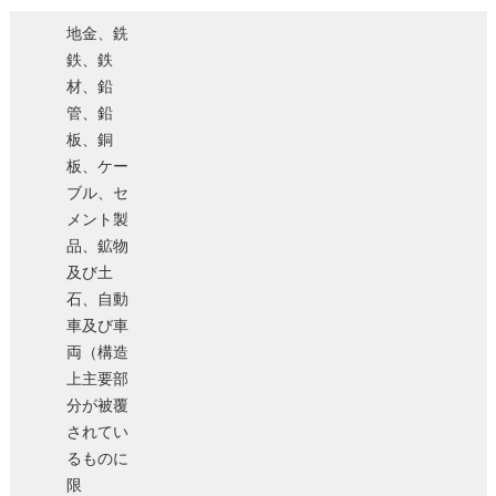
地金、銑
鉄、鉄
材、鉛
管、鉛
板、銅
板、ケー
ブル、セ
メント製
品、鉱物
及び土
石、自動
車及び車
両（構造
上主要部
分が被覆
されてい
るものに
限