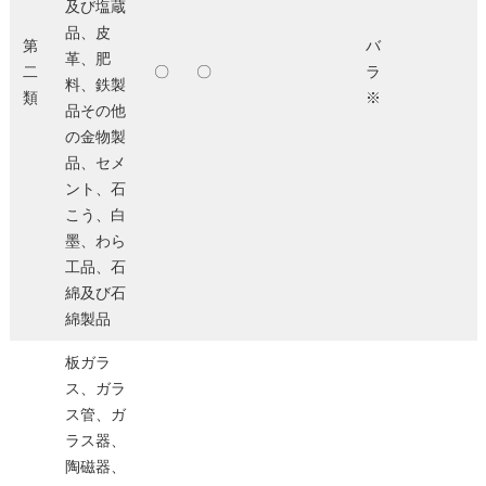
及び塩蔵
品、皮
第
バ
革、肥
二
〇
〇
ラ
料、鉄製
類
※
品その他
の金物製
品、セメ
ント、石
こう、白
墨、わら
工品、石
綿及び石
綿製品
板ガラ
ス、ガラ
ス管、ガ
ラス器、
陶磁器、