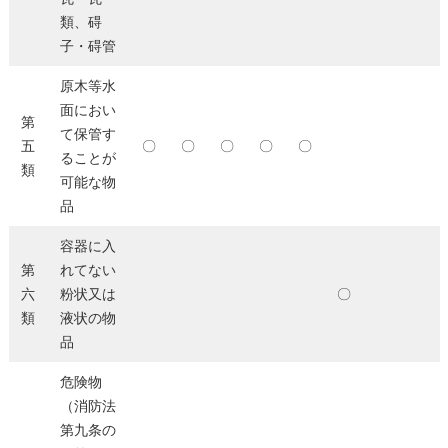
類、碍
子・碍管
原木等水
面におい
第
て保管す
五
〇
〇
〇
〇
〇
ることが
類
可能な物
品
容器に入
第
れてない
六
粉状又は
〇
類
液状の物
品
危険物
（消防法
第九条の