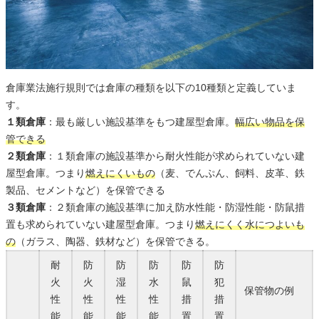
倉庫業法施行規則では倉庫の種類を以下の10種類と定義していま
す。
１類倉庫
：最も厳しい施設基準をもつ建屋型倉庫。
幅広い物品を保
管できる
２類倉庫
：１類倉庫の施設基準から耐火性能が求められていない建
屋型倉庫。つまり
燃えにくいもの
（麦、でんぷん、飼料、皮革、鉄
製品、セメントなど）を保管できる
３類倉庫
：２類倉庫の施設基準に加え防水性能・防湿性能・防鼠措
置も求められていない建屋型倉庫。つまり
燃えにくく水につよいも
の
（ガラス、陶器、鉄材など）を保管できる。
耐
防
防
防
防
防
火
火
湿
水
鼠
犯
保管物の例
性
性
性
性
措
措
能
能
能
能
置
置