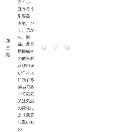
タイル、
ほうろう
引容器、
木炭、パ
テ、貝が
ら、海
第
綿、農業
三
〇
〇
〇
用機械そ
類
の他素材
及び用途
がこれら
に類する
物品であ
つて湿気
又は気温
の変化に
より変質
し難いも
の