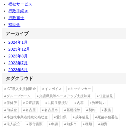
福祉サービス
行政手続き
行政書士
補助金
アーカイブ
2024年1月
2023年12月
2023年8月
2023年7月
2023年6月
タグクラウド
ICT導入支援補助金
インボイス
キッチンカー
グループホーム
介護職員等ベースアップ支援加算
任意後見
保健所
公正証書
共同生活援助
内容
判断能力
助成金
名古屋
名古屋市
基礎控除
契約
家族
小規模事業者持続化補助金
愛知県
成年後見
死後事務委任
法人設立
添付書類
申請
知多市
種類
融資