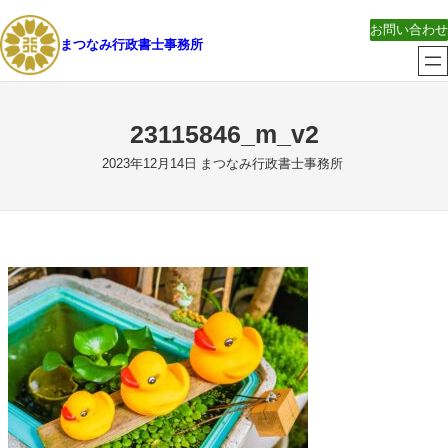
内
お問い合わせ
容
まつなみ行政書士事務所
を
ス
キ
23115846_m_v2
ッ
プ
2023年12月14日
まつなみ行政書士事務所