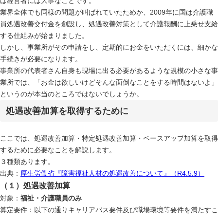
は経営者には大事なことです。
業界全体でも同様の問題が叫ばれていたためか、2009年に国は介護職
員処遇改善交付金を創設し、処遇改善対策として介護報酬に上乗せ支給
する仕組みが始まりました。
しかし、事業所がその申請をし、定期的にお金をいただくには、細かな
手続きが必要になります。
事業所の代表者さん自身も現場に出る必要があるような規模の小さな事
業所では、「お金は欲しいけどそんな面倒なことをする時間はないよ」
というのが本当のところではないでしょうか。
処遇改善加算を取得するために
ここでは、処遇改善加算・特定処遇改善加算・ベースアップ加算を取得
するために必要なことを解説します。
３種類あります。
出典：
厚生労働省『障害福祉人材の処遇改善について』（R4.5.9）
（１）処遇改善加算
対象：
福祉・介護職員のみ
算定要件：以下の通りキャリアパス要件及び職場環境等要件を満たすこ