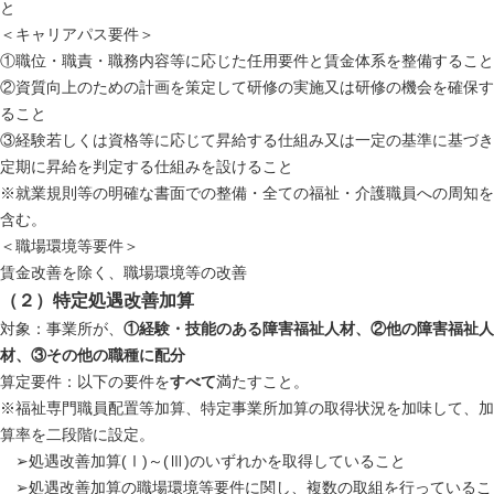
と
＜キャリアパス要件＞
①職位・職責・職務内容等に応じた任用要件と賃金体系を整備すること
②資質向上のための計画を策定して研修の実施又は研修の機会を確保す
ること
③経験若しくは資格等に応じて昇給する仕組み又は一定の基準に基づき
定期に昇給を判定する仕組みを設けること
※就業規則等の明確な書面での整備・全ての福祉・介護職員への周知を
含む。
＜職場環境等要件＞
賃金改善を除く、職場環境等の改善
（２）特定処遇改善加算
対象：事業所が、
①経験・技能のある障害福祉人材、②他の障害福祉人
材、③その他の職種に配分
算定要件：以下の要件を
すべて
満たすこと。
※福祉専門職員配置等加算、特定事業所加算の取得状況を加味して、加
算率を二段階に設定。
➢処遇改善加算(Ⅰ)～(Ⅲ)のいずれかを取得していること
➢処遇改善加算の職場環境等要件に関し、複数の取組を行っているこ