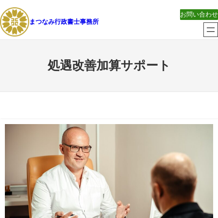
内
お問い合わせ
容
まつなみ行政書士事務所
を
ス
キ
処遇改善加算サポート
ッ
プ