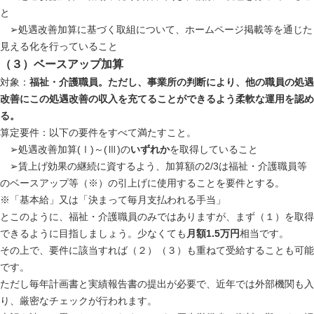
と
➢処遇改善加算に基づく取組について、ホームページ掲載等を通じた
見える化を行っていること
（３）ベースアップ加算
対象：
福祉・介護職員。ただし、事業所の判断により、他の職員の処遇
改善にこの処遇改善の収入を充てることができるよう柔軟な運用を認め
る。
算定要件：以下の要件をすべて満たすこと。
➢処遇改善加算(Ⅰ)～(Ⅲ)の
いずれか
を取得していること
➢賃上げ効果の継続に資するよう、加算額の2/3は福祉・介護職員等
のベースアップ等（※）の引上げに使用することを要件とする。
※「基本給」又は「決まって毎月支払われる手当」
とこのように、福祉・介護職員のみではありますが、まず（１）を取得
できるように目指しましょう。少なくても
月額1.5万円
相当です。
その上で、要件に該当すれば（２）（３）も重ねて受給することも可能
です。
ただし毎年計画書と実績報告書の提出が必要で、近年では外部機関も入
り、厳密なチェックが行われます。