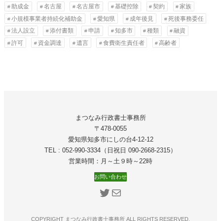
助成金
名古屋
名古屋市
基礎控除
契約
家族
小規模事業者持続化補助金
愛知県
成年後見
死後事務委任
法人設立
添付書類
申請
知多市
種類
融資
許可
資金調達
遺言
食費衛生責任者
高齢者
まつなみ行政書士事務所
〒478-0055
愛知県知多市にしの台4-12-12
TEL : 052-990-3334（日祝日 090-2668‐2315）
営業時間：月～土９時～22時
お問い合わせ
Twitter
メール
COPYRIGHT まつなみ行政書士事務所 ALL RIGHTS RESERVED.